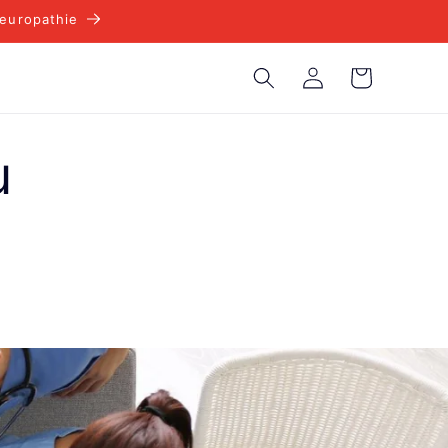
europathie
Warenkorb
Einloggen
u