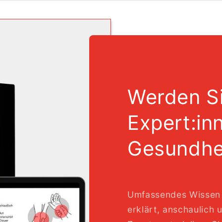
Werden S
Expert:in
Gesundhe
Umfassendes Wissen 
erklärt, anschaulich 