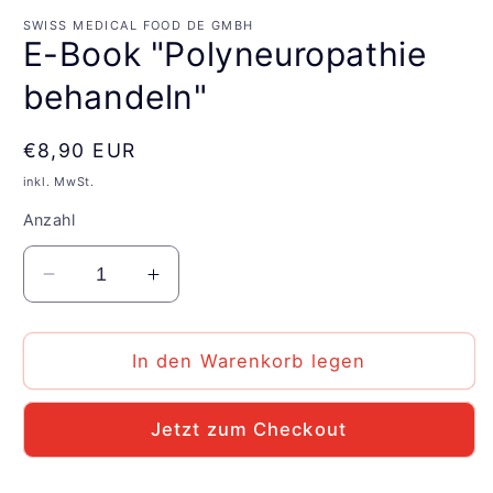
SWISS MEDICAL FOOD DE GMBH
E-Book "Polyneuropathie
behandeln"
Normaler
€8,90 EUR
Preis
inkl. MwSt.
Anzahl
Verringere
Erhöhe
die
die
Menge
Menge
für
für
In den Warenkorb legen
E-
E-
Book
Book
Jetzt zum Checkout
&quot;Polyneuropathie
&quot;Polyneuropathie
behandeln&quot;
behandeln&quot;