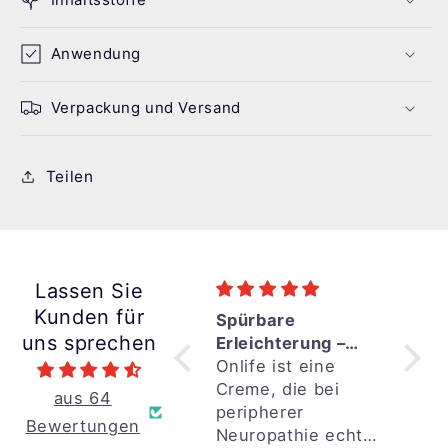
Anwendung
Verpackung und Versand
Teilen
Lassen Sie
Kunden für
Bisher kann ich
Spürbare
Ich 
uns sprechen
nur positives
Erleichterung –
zur 
berichten
Bisher kann ich nur
Wenn Pflege
Onlife ist eine
Chem
Ich 
positives
wirklich wirkt
Creme, die bei
von 
zur 
aus 64
berichten.On Live
peripherer
empf
Chem
Bewertungen
unterstützt mich
Neuropathie echte
bek
von 