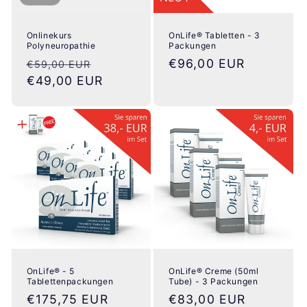
Onlinekurs
OnLife® Tabletten - 3
Polyneuropathie
Packungen
Normaler
Verkaufspreis
Normaler
€96,00 EUR
€59,00 EUR
Preis
€49,00 EUR
Preis
OnLife® - 5
OnLife® Creme (50ml
Tablettenpackungen
Tube) - 3 Packungen
Normaler
€175,75 EUR
Normaler
€83,00 EUR