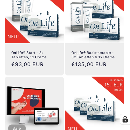
OnLife® Start - 2x
OnLife® Basistherapie -
Tabletten, 1x Creme
3x Tabletten & 1x Creme
Normaler
€93,00 EUR
Normaler
€135,00 EUR
Preis
Preis
Sale