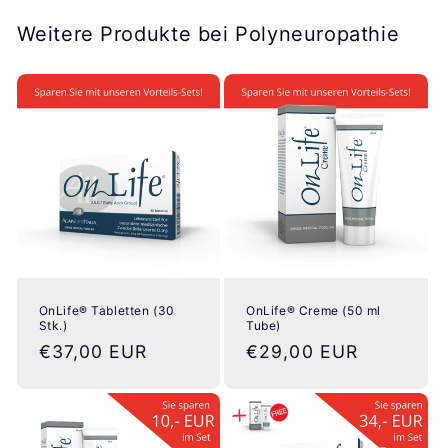
Weitere Produkte bei Polyneuropathie
OnLife® Tabletten (30
OnLife® Creme (50 ml
Stk.)
Tube)
Normaler
€37,00 EUR
Normaler
€29,00 EUR
Preis
Preis