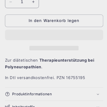
Verringere
Erhöhe
die
die
Menge
Menge
für
für
In den Warenkorb legen
OnLife®
OnLife®
-
-
5
5
Tablettenpackungen
Tablettenpackungen
Zur diätetischen
Therapieunterstützung bei
Polyneuropathien
.
In Dtl versandkostenfrei. PZN 16755195
Produktinformationen
Inhaltsstoffe